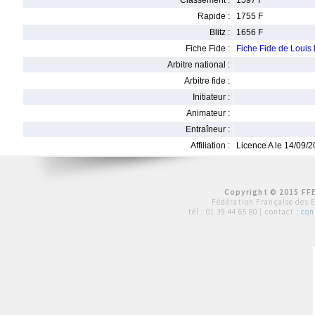
Classement :
1597 F
Rapide :
1755 F
Blitz :
1656 F
Fiche Fide :
Fiche Fide de Loui
Arbitre national :
Arbitre fide :
Initiateur :
Animateur :
Entraîneur :
Affiliation :
Licence A le 14/09/
Copyright © 2015 FFE
Fédération Française des 
tél :
01 39 44 65 80
| contact :
con