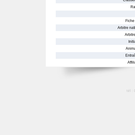
Classe
Ra
Fiche 
Arbitre nat
Arbitre
Init
Anima
Entraî
Affil
tél :