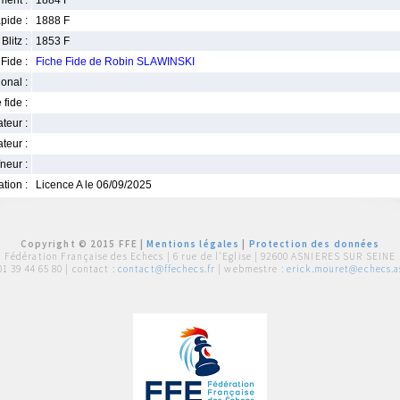
ment :
1884 F
pide :
1888 F
Blitz :
1853 F
Fide :
Fiche Fide de Robin SLAWINSKI
ional :
 fide :
iateur :
teur :
neur :
iation :
Licence A le 06/09/2025
Copyright © 2015 FFE |
Mentions légales
|
Protection des données
Fédération Française des Echecs |
6 rue de l'Eglise | 92600 ASNIERES SUR SEINE
01 39 44 65 80
| contact :
contact@ffechecs.fr
| webmestre :
erick.mouret@echecs.as