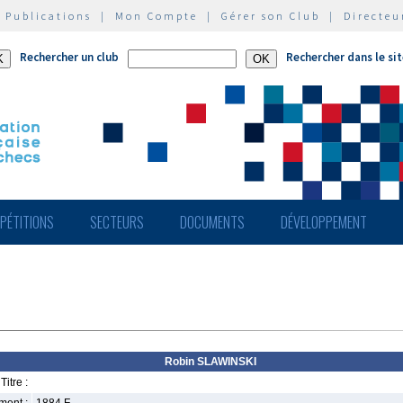
|
Publications
|
Mon Compte
|
Gérer son Club
|
Directeu
Rechercher un club
Rechercher dans le si
PÉTITIONS
SECTEURS
DOCUMENTS
DÉVELOPPEMENT
Robin SLAWINSKI
Titre :