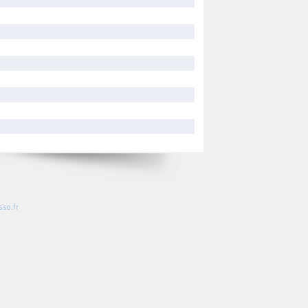
so.fr