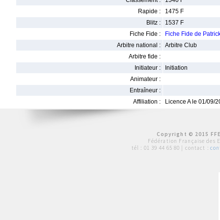
Classement :
1540 F
Rapide :
1475 F
Blitz :
1537 F
Fiche Fide :
Fiche Fide de Patr
Arbitre national :
Arbitre Club
Arbitre fide :
Initiateur :
Initiation
Animateur :
Entraîneur :
Affiliation :
Licence A le 01/09/
Copyright © 2015 FFE
Fédération Française des 
tél :
01 39 44 65 80
| contact :
con