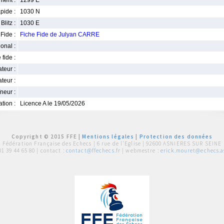
ment :
1299 E
pide :
1030 N
Blitz :
1030 E
Fide :
Fiche Fide de Julyan CARRE
ional :
 fide :
iateur :
teur :
neur :
iation :
Licence A le 19/05/2026
Copyright © 2015 FFE |
Mentions légales
|
Protection des données
Fédération Française des Echecs |
6 rue de l'Eglise | 92600 ASNIERES SUR SEINE
01 39 44 65 80
| contact :
contact@ffechecs.fr
| webmestre :
erick.mouret@echecs.as