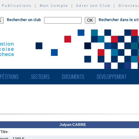
|
Publications
|
Mon Compte
|
Gérer son Club
|
Directeu
Rechercher un club
Rechercher dans le si
PÉTITIONS
SECTEURS
DOCUMENTS
DÉVELOPPEMENT
Julyan CARRE
Titre :