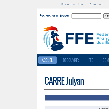
Plan du site
|
Contact
Rechercher un joueur
ACCUEIL
DÉCOUVRIR
FFE
COM
CARRE Julyan