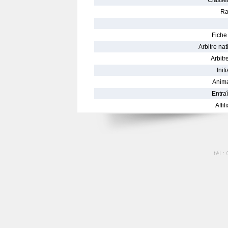
Classe
Ra
Fiche 
Arbitre nat
Arbitre
Init
Anima
Entraî
Affil
tél :