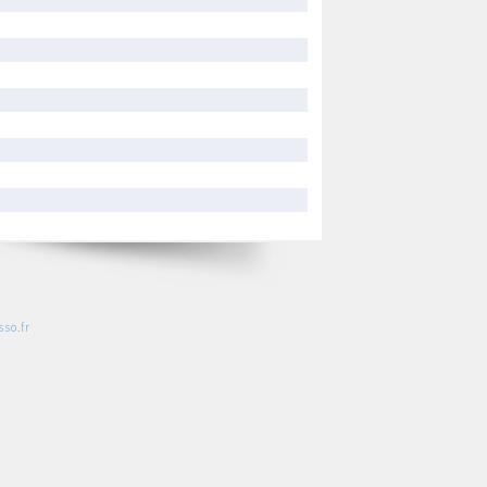
so.fr