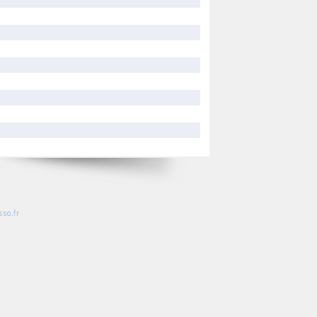
so.fr