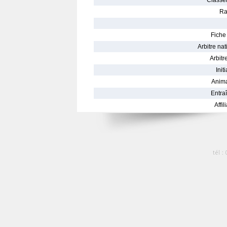
Classe
Ra
Fiche 
Arbitre nat
Arbitre
Init
Anima
Entraî
Affil
tél :