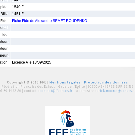
ment :
1442 F
pide :
1540 F
Blitz :
1451 F
Fide :
Fiche Fide de Alexandre SEMET-ROUDENKO
ional :
 fide :
iateur :
teur :
neur :
iation :
Licence A le 13/09/2025
Copyright © 2015 FFE |
Mentions légales
|
Protection des données
Fédération Française des Echecs |
6 rue de l'Eglise | 92600 ASNIERES SUR SEINE
01 39 44 65 80
| contact :
contact@ffechecs.fr
| webmestre :
erick.mouret@echecs.as