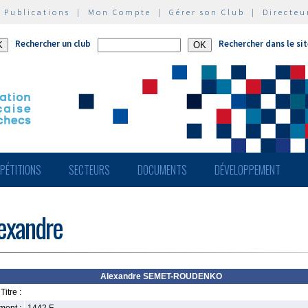
|
Publications
|
Mon Compte
|
Gérer son Club
|
Directeu
Rechercher un club
Rechercher dans le si
PÉTITIONS
SECTEURS
DOCUMENTS
DÉVELOPPEMENT
exandre
Alexandre SEMET-ROUDENKO
Titre :