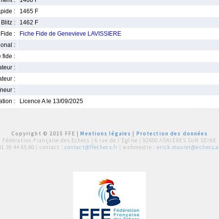
ment :
1400 F
pide :
1465 F
Blitz :
1462 F
Fide :
Fiche Fide de Genevieve LAVISSIERE
ional :
 fide :
iateur :
teur :
neur :
iation :
Licence A le 13/09/2025
Copyright © 2015 FFE |
Mentions légales
|
Protection des données
Fédération Française des Echecs |
6 rue de l'Eglise | 92600 ASNIERES SUR SEINE
01 39 44 65 80
| contact :
contact@ffechecs.fr
| webmestre :
erick.mouret@echecs.as