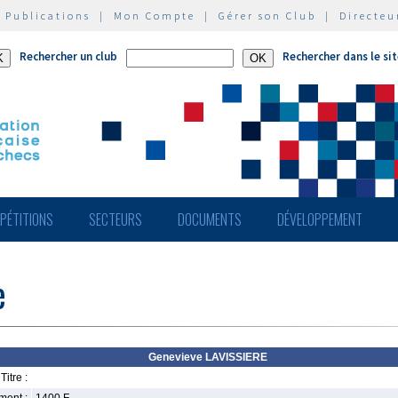
|
Publications
|
Mon Compte
|
Gérer son Club
|
Directeu
Rechercher un club
Rechercher dans le si
PÉTITIONS
SECTEURS
DOCUMENTS
DÉVELOPPEMENT
e
Genevieve LAVISSIERE
Titre :