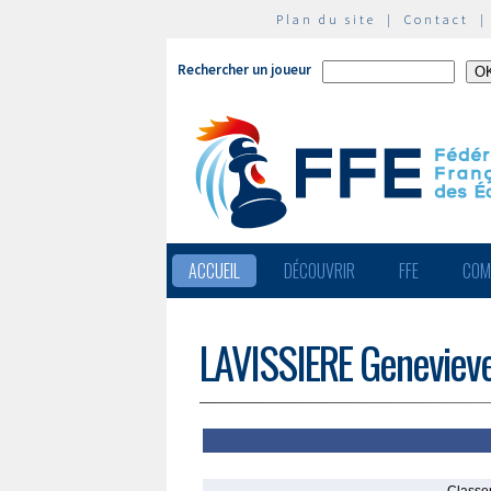
Plan du site
|
Contact
Rechercher un joueur
ACCUEIL
DÉCOUVRIR
FFE
COM
LAVISSIERE Geneviev