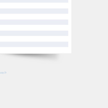
so.fr