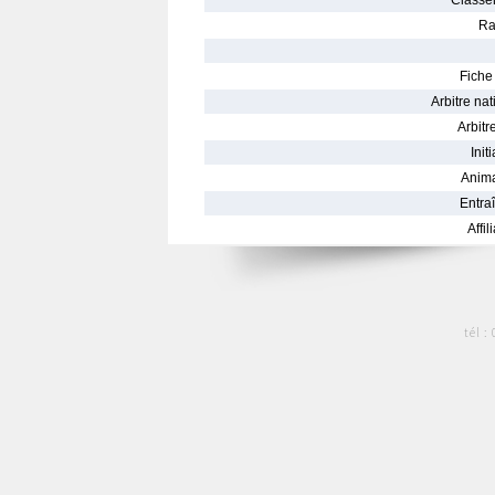
Classe
Ra
Fiche 
Arbitre nat
Arbitre
Init
Anima
Entraî
Affil
tél :