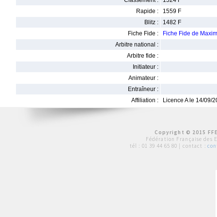
Classement :
1524 F
Rapide :
1559 F
Blitz :
1482 F
Fiche Fide :
Fiche Fide de Maxi
Arbitre national :
Arbitre fide :
Initiateur :
Animateur :
Entraîneur :
Affiliation :
Licence A le 14/09/
Copyright © 2015 FFE
Fédération Française des 
tél :
01 39 44 65 80
| contact :
con