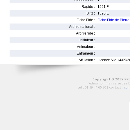
Classement :
1656 F
Rapide :
1561 F
Blitz :
1320 E
Fiche Fide :
Fiche Fide de Pier
Arbitre national :
Arbitre fide :
Initiateur :
Animateur :
Entraîneur :
Affiliation :
Licence A le 14/09/
Copyright © 2015 FFE
Fédération Française des 
tél :
01 39 44 65 80
| contact :
con