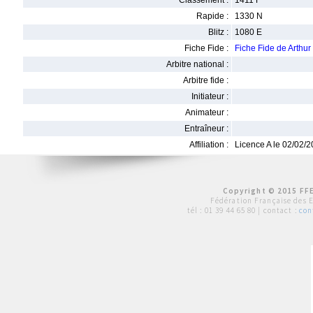
Classement :
1411 F
Rapide :
1330 N
Blitz :
1080 E
Fiche Fide :
Fiche Fide de Arthu
Arbitre national :
Arbitre fide :
Initiateur :
Animateur :
Entraîneur :
Affiliation :
Licence A le 02/02/
Copyright © 2015 FFE
Fédération Française des 
tél :
01 39 44 65 80
| contact :
con