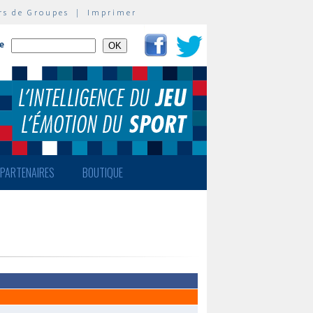
rs de Groupes
|
Imprimer
te
PARTENAIRES
BOUTIQUE