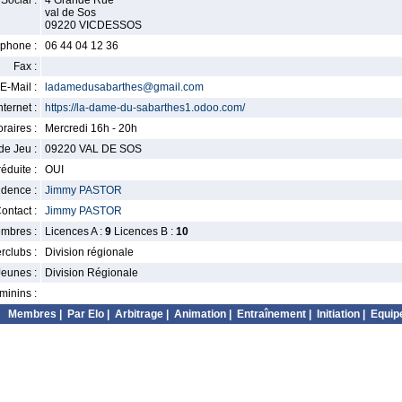
Social :
4 Grande Rue
val de Sos
09220 VICDESSOS
phone :
06 44 04 12 36
Fax :
E-Mail :
ladamedusabarthes@gmail.com
nternet :
https://la-dame-du-sabarthes1.odoo.com/
raires :
Mercredi 16h - 20h
de Jeu :
09220 VAL DE SOS
éduite :
OUI
idence :
Jimmy PASTOR
ontact :
Jimmy PASTOR
mbres :
Licences A :
9
Licences B :
10
erclubs :
Division régionale
Jeunes :
Division Régionale
minins :
Membres
|
Par Elo
|
Arbitrage
|
Animation
|
Entraînement
|
Initiation
|
Equip