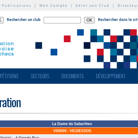
|
Publications
|
Mon Compte
|
Gérer son Club
|
Directeu
Rechercher un club
Rechercher dans le si
PÉTITIONS
SECTEURS
DOCUMENTS
DÉVELOPPEMENT
ération
La Dame du Sabarthes
V09009 - VICDESSOS