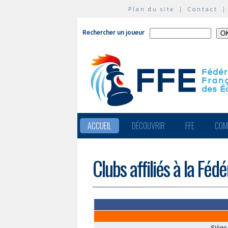
Plan du site
|
Contact
Rechercher un joueur
ACCUEIL
DÉCOUVRIR
FFE
COM
Clubs affiliés à la Féd