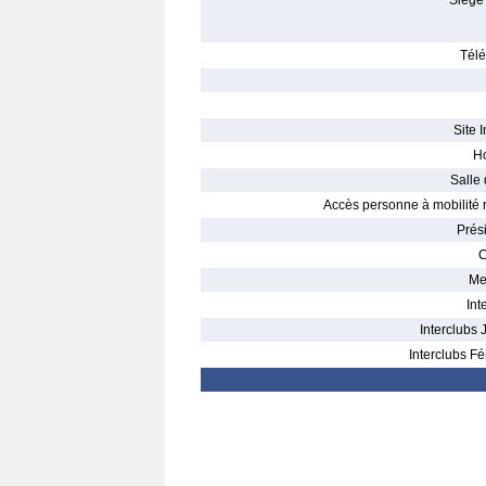
Siège 
Télé
Site I
Ho
Salle 
Accès personne à mobilité r
Prés
C
Me
Int
Interclubs 
Interclubs Fé