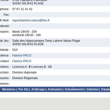
Social :
3 rue Capitaine Espinadel
34350 VALRAS PLAGE
phone :
07 87 21 41 42
Fax :
E-Mail :
lagardadelrei.valras@free.fr
nternet :
raires :
Mardi 18h30 - 20h
vendredi 18h30 - 20h
de Jeu :
Salle des Hippocampes Tomy Latorre Valras Plage
34350 VALRAS PLAGE
éduite :
OUI
idence :
Fabrice PACO
ontact :
Fabrice PACO
mbres :
Licences A :
9
Licences B :
13
erclubs :
Division régionale
Jeunes :
Division Régionale
minins :
Membres
|
Par Elo
|
Arbitrage
|
Animation
|
Entraînement
|
Initiation
|
Equip