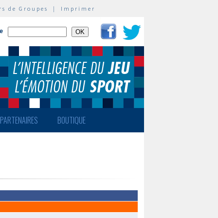
rs de Groupes
|
Imprimer
te
PARTENAIRES
BOUTIQUE