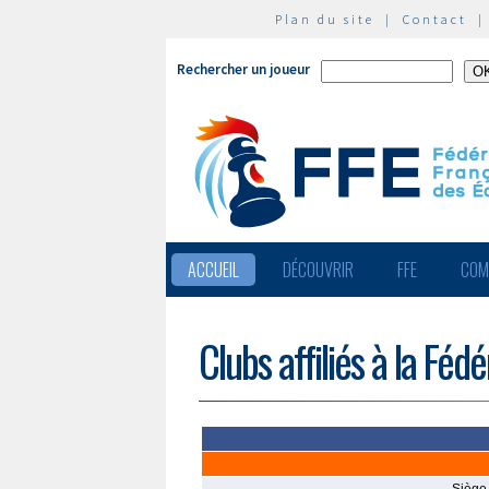
Plan du site
|
Contact
Rechercher un joueur
ACCUEIL
DÉCOUVRIR
FFE
COM
Clubs affiliés à la Féd