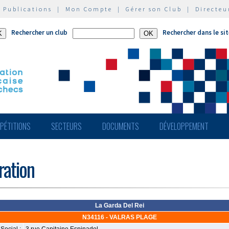
|
Publications
|
Mon Compte
|
Gérer son Club
|
Directeu
Rechercher un club
Rechercher dans le si
PÉTITIONS
SECTEURS
DOCUMENTS
DÉVELOPPEMENT
ération
La Garda Del Rei
N34116 - VALRAS PLAGE