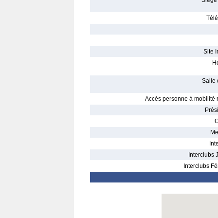
Siège 
Télé
Site I
Ho
Salle 
Accès personne à mobilité r
Prés
C
Me
Int
Interclubs 
Interclubs Fé