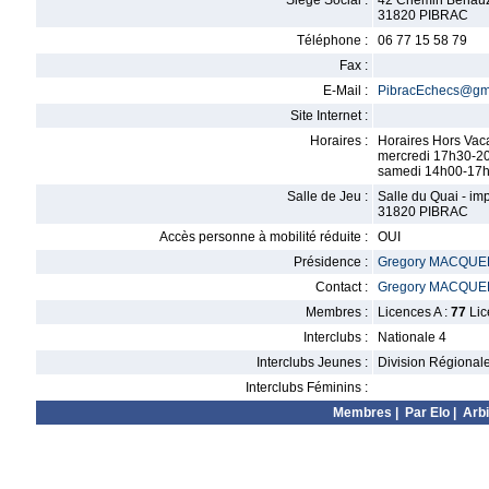
Siège Social :
42 Chemin Benau
31820 PIBRAC
Téléphone :
06 77 15 58 79
Fax :
E-Mail :
PibracEchecs@gm
Site Internet :
Horaires :
Horaires Hors Vac
mercredi 17h30-2
samedi 14h00-17
Salle de Jeu :
Salle du Quai - im
31820 PIBRAC
Accès personne à mobilité réduite :
OUI
Présidence :
Gregory MACQU
Contact :
Gregory MACQU
Membres :
Licences A :
77
Lic
Interclubs :
Nationale 4
Interclubs Jeunes :
Division Régional
Interclubs Féminins :
Membres
|
Par Elo
|
Arbi