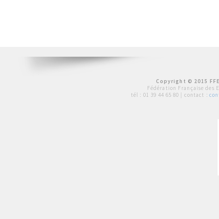
Copyright © 2015 FFE
Fédération Française des 
tél :
01 39 44 65 80
| contact :
con