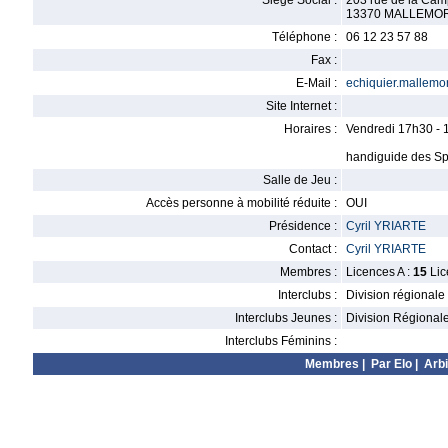
Siège Social :
203 rue de la Ca
13370 MALLEMO
Téléphone :
06 12 23 57 88
Fax :
E-Mail :
echiquier.mallemo
Site Internet :
Horaires :
Vendredi 17h30 - 
handiguide des Sp
Salle de Jeu :
Accès personne à mobilité réduite :
OUI
Présidence :
Cyril YRIARTE
Contact :
Cyril YRIARTE
Membres :
Licences A :
15
Lic
Interclubs :
Division régionale
Interclubs Jeunes :
Division Régional
Interclubs Féminins :
Membres
|
Par Elo
|
Arbi