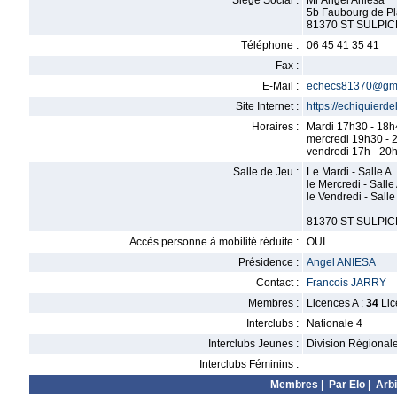
Siège Social :
Mr Angel Aniesa
5b Faubourg de Pl
81370 ST SULPIC
Téléphone :
06 45 41 35 41
Fax :
E-Mail :
echecs81370@gma
Site Internet :
https://echiquierde
Horaires :
Mardi 17h30 - 18h
mercredi 19h30 - 
vendredi 17h - 20
Salle de Jeu :
Le Mardi - Salle A.
le Mercredi - Salle
le Vendredi - Salle
81370 ST SULPIC
Accès personne à mobilité réduite :
OUI
Présidence :
Angel ANIESA
Contact :
Francois JARRY
Membres :
Licences A :
34
Lic
Interclubs :
Nationale 4
Interclubs Jeunes :
Division Régional
Interclubs Féminins :
Membres
|
Par Elo
|
Arbi