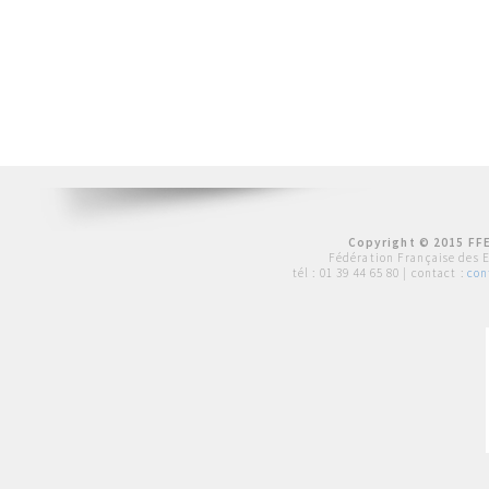
Copyright © 2015 FFE
Fédération Française des 
tél :
01 39 44 65 80
| contact :
con