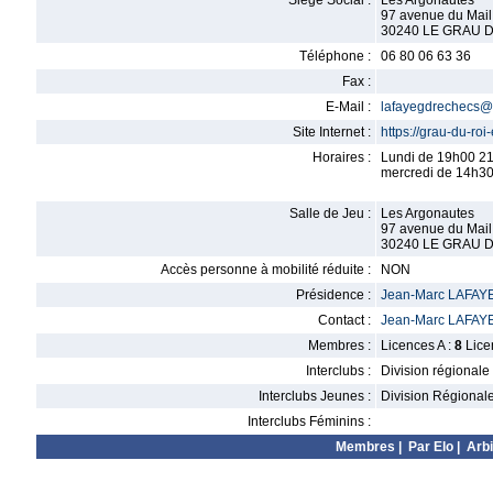
Siège Social :
Les Argonautes
97 avenue du Mail
30240 LE GRAU D
Téléphone :
06 80 06 63 36
Fax :
E-Mail :
lafayegdrechecs@
Site Internet :
https://grau-du-ro
Horaires :
Lundi de 19h00 2
mercredi de 14h3
Salle de Jeu :
Les Argonautes
97 avenue du Mail
30240 LE GRAU D
Accès personne à mobilité réduite :
NON
Présidence :
Jean-Marc LAFAY
Contact :
Jean-Marc LAFAY
Membres :
Licences A :
8
Lice
Interclubs :
Division régionale
Interclubs Jeunes :
Division Régional
Interclubs Féminins :
Membres
|
Par Elo
|
Arbi