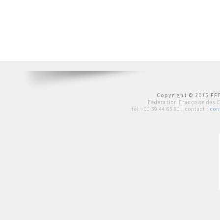
Copyright © 2015 FFE
Fédération Française des 
tél :
01 39 44 65 80
| contact :
con