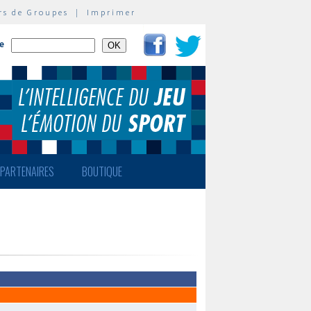
rs de Groupes
|
Imprimer
te
PARTENAIRES
BOUTIQUE