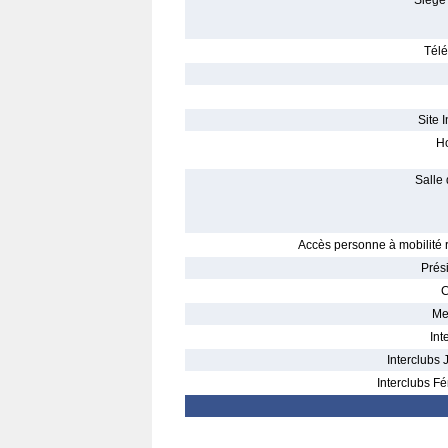
Siège 
Télé
Site I
Ho
Salle 
Accès personne à mobilité r
Prés
C
Me
Int
Interclubs 
Interclubs Fé