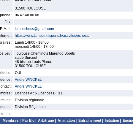
Social :
48 bis rue Louis Plana
31500 TOULOUSE
phone :
06 47 48 80 08
Fax :
E-Mail :
tcmsechecs@gmail.com
nternet :
https://www.tcmsomnisports.fr/activites/echecs/
raires :
Lundi 14h00 - 18h00
mercredi 14h00 - 17h00
de Jeu :
Toulouse Cheminots Marengo Sports
stade Surcouf
48 bis rue Louis Plana
31500 TOULOUSE
éduite :
OUI
idence :
Andre WINCKEL
ontact :
Andre WINCKEL
mbres :
Licences A :
5
Licences B :
13
erclubs :
Division régionale
Jeunes :
Division Régionale
minins :
Membres
|
Par Elo
|
Arbitrage
|
Animation
|
Entraînement
|
Initiation
|
Equip