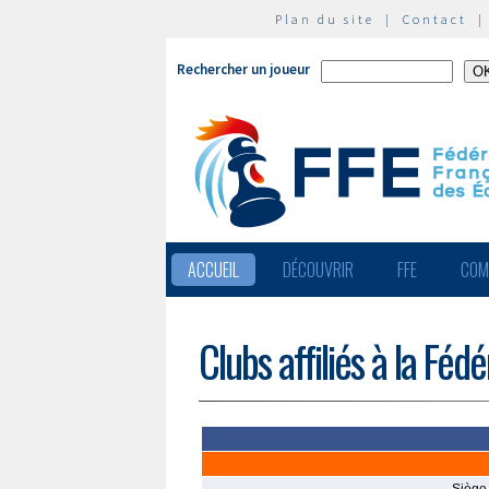
Plan du site
|
Contact
Rechercher un joueur
ACCUEIL
DÉCOUVRIR
FFE
COM
Clubs affiliés à la Féd