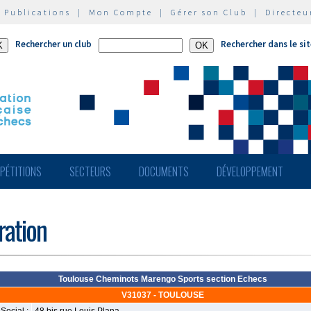
|
Publications
|
Mon Compte
|
Gérer son Club
|
Directeu
Rechercher un club
Rechercher dans le si
PÉTITIONS
SECTEURS
DOCUMENTS
DÉVELOPPEMENT
ération
Toulouse Cheminots Marengo Sports section Echecs
V31037 - TOULOUSE