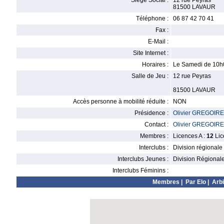
Siège Social :
12 rue Peyras
81500 LAVAUR
Téléphone :
06 87 42 70 41
Fax :
E-Mail :
Site Internet :
Horaires :
Le Samedi de 10h
Salle de Jeu :
12 rue Peyras
81500 LAVAUR
Accès personne à mobilité réduite :
NON
Présidence :
Olivier GREGOIRE
Contact :
Olivier GREGOIRE
Membres :
Licences A :
12
Lic
Interclubs :
Division régionale
Interclubs Jeunes :
Division Régional
Interclubs Féminins :
Membres
|
Par Elo
|
Arbi