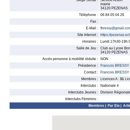
Siège Social :
Service Action
mairie
34120 PEZENAS
Téléphone :
06 84 05 04 26
Fax :
E-Mail :
fbressy@gmail.co
Site Internet :
https://pezenas.ec
Horaires :
Lundi 17h30-19h C
Salle de Jeu :
Club au Lycee Bonn
34120 PEZENAS
Accès personne à mobilité réduite :
NON
Présidence :
Francois BRESSY
Contact :
Francois BRESSY
Membres :
Licences A :
31
Lic
Interclubs :
Nationale 4
Interclubs Jeunes :
Division Régional
Interclubs Féminins :
Membres
|
Par Elo
|
Arbi