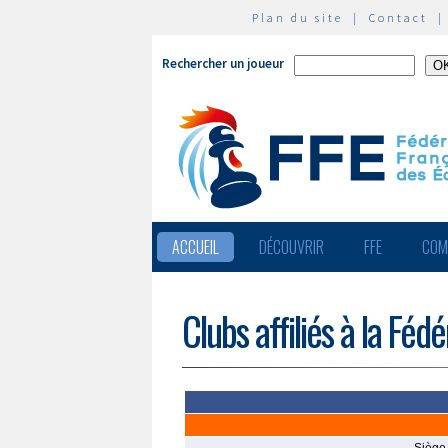
Plan du site
|
Contact
Rechercher un joueur
ACCUEIL
DÉCOUVRIR
FFE
COM
Clubs affiliés à la Féd