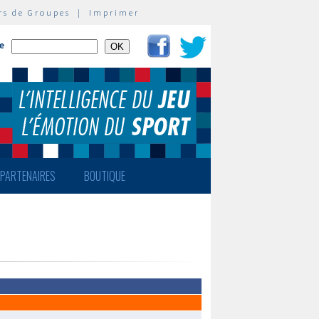
rs de Groupes
|
Imprimer
te
PARTENAIRES
BOUTIQUE