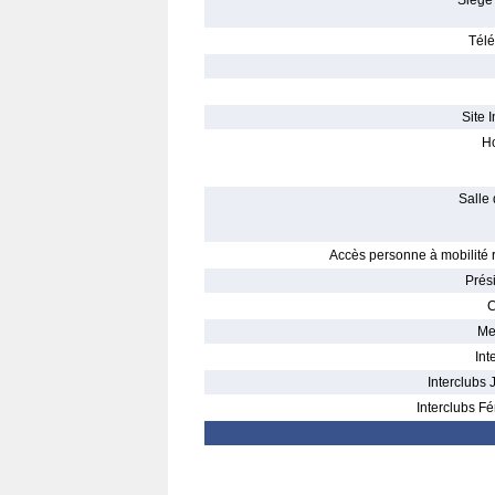
Siège 
Télé
Site I
Ho
Salle 
Accès personne à mobilité r
Prés
C
Me
Int
Interclubs 
Interclubs Fé