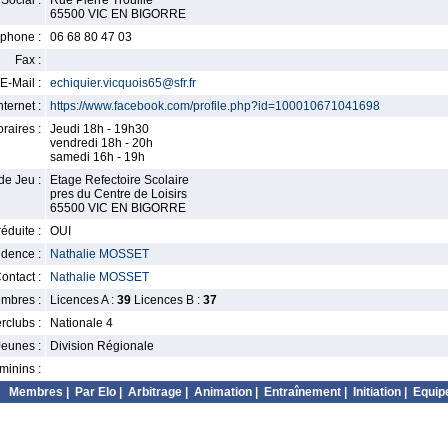
Social :
Rue Pierre Trouille
65500 VIC EN BIGORRE
phone :
06 68 80 47 03
Fax :
E-Mail :
echiquier.vicquois65@sfr.fr
nternet :
https://www.facebook.com/profile.php?id=100010671041698
raires :
Jeudi 18h - 19h30
vendredi 18h - 20h
samedi 16h - 19h
de Jeu :
Etage Refectoire Scolaire
pres du Centre de Loisirs
65500 VIC EN BIGORRE
éduite :
OUI
idence :
Nathalie MOSSET
ontact :
Nathalie MOSSET
mbres :
Licences A :
39
Licences B :
37
erclubs :
Nationale 4
Jeunes :
Division Régionale
minins :
Membres
|
Par Elo
|
Arbitrage
|
Animation
|
Entraînement
|
Initiation
|
Equip