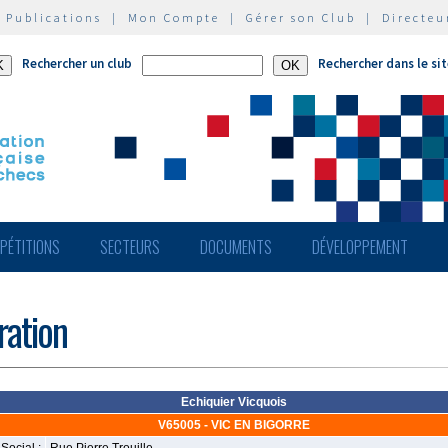
|
Publications
|
Mon Compte
|
Gérer son Club
|
Directeu
Rechercher un club
Rechercher dans le si
PÉTITIONS
SECTEURS
DOCUMENTS
DÉVELOPPEMENT
ération
Echiquier Vicquois
V65005 - VIC EN BIGORRE