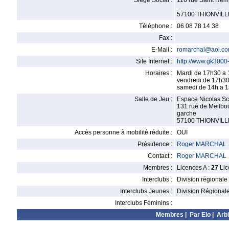
Siège Social :
116 rue Saint Rem
57100 THIONVILL
Téléphone :
06 08 78 14 38
Fax :
E-Mail :
romarchal@aol.c
Site Internet :
http://www.gk3000-t
Horaires :
Mardi de 17h30 a
vendredi de 17h30
samedi de 14h a 
Salle de Jeu :
Espace Nicolas Sc
131 rue de Meilbo
garche
57100 THIONVILL
Accès personne à mobilité réduite :
OUI
Présidence :
Roger MARCHAL
Contact :
Roger MARCHAL
Membres :
Licences A :
27
Lic
Interclubs :
Division régionale
Interclubs Jeunes :
Division Régional
Interclubs Féminins :
Membres
|
Par Elo
|
Arbi