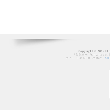
Copyright © 2015 FFE
Fédération Française des 
tél :
01 39 44 65 80
| contact :
con