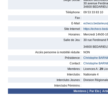
Siège Social :
Maison des Associ
30 avenue Ferdin
34600 BEDARIEU
Téléphone :
09 53 33 83 10
Fax :
E-Mail :
echecs.bedarieux
Site Internet :
https://echecs-beda
Horaires :
Mercredi 14h00-1
Salle de Jeu :
30 rue Ferdinand 
34600 BEDARIEU
Accès personne à mobilité réduite :
NON
Présidence :
Christophe BARN
Contact :
Christophe BARN
Membres :
Licences A :
29
Lic
Interclubs :
Nationale 4
Interclubs Jeunes :
Division Régional
Interclubs Féminins :
Membres
|
Par Elo
|
Arbi