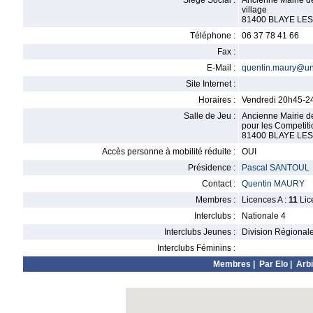
Siège Social :
Ancienne Mairie d
village
81400 BLAYE LE
Téléphone :
06 37 78 41 66
Fax :
E-Mail :
quentin.maury@univ
Site Internet :
Horaires :
Vendredi 20h45-2
Salle de Jeu :
Ancienne Mairie de
pour les Competiti
81400 BLAYE LE
Accès personne à mobilité réduite :
OUI
Présidence :
Pascal SANTOUL
Contact :
Quentin MAURY
Membres :
Licences A :
11
Lic
Interclubs :
Nationale 4
Interclubs Jeunes :
Division Régional
Interclubs Féminins :
Membres
|
Par Elo
|
Arbi