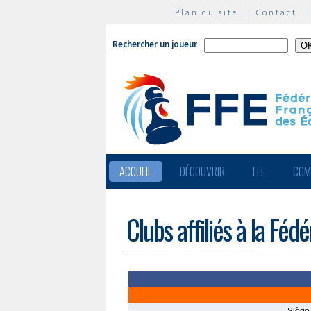
Plan du site
|
Contact
Rechercher un joueur
ACCUEIL
DÉCOUVRIR
FFE
COM
Clubs affiliés à la Féd