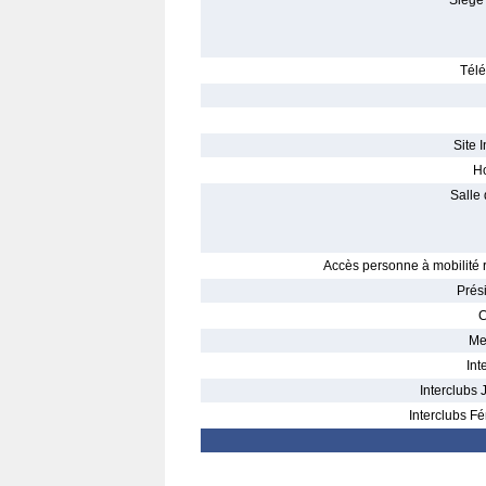
Siège 
Télé
Site I
Ho
Salle 
Accès personne à mobilité r
Prés
C
Me
Int
Interclubs 
Interclubs Fé