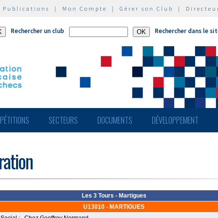
|
Publications
|
Mon Compte
|
Gérer son Club
|
Directeu
Rechercher un club
Rechercher dans le si
PÉTITIONS
SECTEURS
DOCUMENTS
DÉVELOPPEMENT
ération
Les 3 Tours - Martigues
U13010 - MARTIGUES