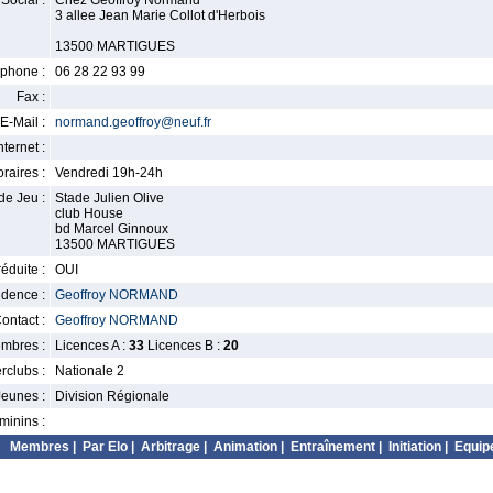
Social :
Chez Geoffroy Normand
3 allee Jean Marie Collot d'Herbois
13500 MARTIGUES
phone :
06 28 22 93 99
Fax :
E-Mail :
normand.geoffroy@neuf.fr
nternet :
raires :
Vendredi 19h-24h
de Jeu :
Stade Julien Olive
club House
bd Marcel Ginnoux
13500 MARTIGUES
éduite :
OUI
idence :
Geoffroy NORMAND
ontact :
Geoffroy NORMAND
mbres :
Licences A :
33
Licences B :
20
erclubs :
Nationale 2
Jeunes :
Division Régionale
minins :
Membres
|
Par Elo
|
Arbitrage
|
Animation
|
Entraînement
|
Initiation
|
Equip