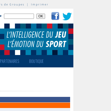
rs de Groupes
|
Imprimer
te
PARTENAIRES
BOUTIQUE