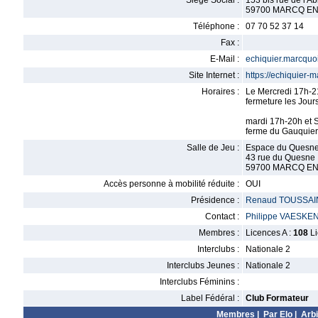
Siège Social :
153 bis rue de l'A
59700 MARCQ E
Téléphone :
07 70 52 37 14
Fax :
E-Mail :
echiquier.marcqu
Site Internet :
https://echiquier-m
Horaires :
Le Mercredi 17h-2
fermeture les Jour
mardi 17h-20h et 
ferme du Gauquie
Salle de Jeu :
Espace du Quesn
43 rue du Quesne
59700 MARCQ E
Accès personne à mobilité réduite :
OUI
Présidence :
Renaud TOUSSAI
Contact :
Philippe VAESKE
Membres :
Licences A :
108
Li
Interclubs :
Nationale 2
Interclubs Jeunes :
Nationale 2
Interclubs Féminins :
Label Fédéral :
Club Formateur
Membres
|
Par Elo
|
Arbi