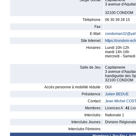
Siège Social :
Capitainerie
3 avenue d'Aquita
32100 CONDOM
Téléphone :
06 30 39 28 15
Fax :
E-Mail :
condoman32@yaho
Site Internet :
https://condom-ec
Horaires :
Lundi 10h-12h
mardi 14h-16h
mercredi - Samedi
Salle de Jeu :
Capitainerie
3 avenue d'Aquita
handiguide des Sp
32100 CONDOM
Accès personne à mobilité réduite :
OUI
Présidence :
Julien BEDUE
Contact :
Jean-Michel COS
Membres :
Licences A :
41
Lic
Interclubs :
Nationale 1
Interclubs Jeunes :
Division Régional
Interclubs Féminins :