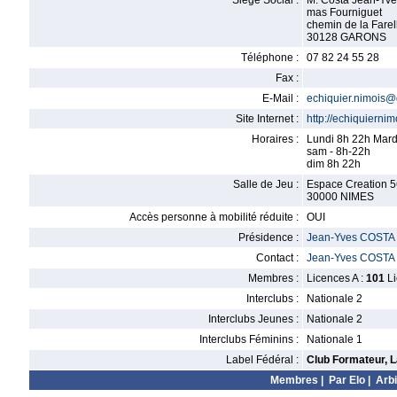
Siège Social :
M. Costa Jean-Yve
mas Fourniguet
chemin de la Farel
30128 GARONS
Téléphone :
07 82 24 55 28
Fax :
E-Mail :
echiquier.nimois
Site Internet :
http://echiquiernim
Horaires :
Lundi 8h 22h Mard
sam - 8h-22h
dim 8h 22h
Salle de Jeu :
Espace Creation 5
30000 NIMES
Accès personne à mobilité réduite :
OUI
Présidence :
Jean-Yves COSTA
Contact :
Jean-Yves COSTA
Membres :
Licences A :
101
Li
Interclubs :
Nationale 2
Interclubs Jeunes :
Nationale 2
Interclubs Féminins :
Nationale 1
Label Fédéral :
Club Formateur, L
Membres
|
Par Elo
|
Arbi