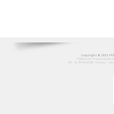
Copyright © 2015 FFE
Fédération Française des 
tél :
01 39 44 65 80
| contact :
con