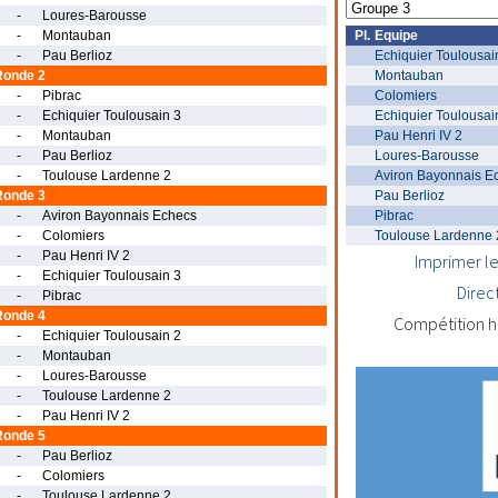
-
Loures-Barousse
-
Montauban
Pl.
Equipe
-
Pau Berlioz
Echiquier Toulousai
Ronde 2
Montauban
-
Pibrac
Colomiers
-
Echiquier Toulousain 3
Echiquier Toulousai
-
Montauban
Pau Henri IV 2
-
Pau Berlioz
Loures-Barousse
-
Toulouse Lardenne 2
Aviron Bayonnais E
Ronde 3
Pau Berlioz
-
Aviron Bayonnais Echecs
Pibrac
-
Colomiers
Toulouse Lardenne 
-
Pau Henri IV 2
Imprimer le
-
Echiquier Toulousain 3
Direc
-
Pibrac
Ronde 4
Compétition h
-
Echiquier Toulousain 2
-
Montauban
-
Loures-Barousse
-
Toulouse Lardenne 2
-
Pau Henri IV 2
Ronde 5
-
Pau Berlioz
-
Colomiers
-
Toulouse Lardenne 2