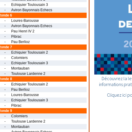
-
Echiquier Toulousain 3
-
Aviron Bayonnais Echecs
Ronde 6
-
Loures-Barousse
-
Aviron Bayonnais Echecs
-
Pau Henri IV 2
-
Pibrac
-
Pau Berlioz
Ronde 7
-
Echiquier Toulousain 2
-
Colomiers
-
Echiquier Toulousain 3
-
Montauban
-
Toulouse Lardenne 2
Découvrez la le
Ronde 8
informations prati
-
Echiquier Toulousain 2
-
Pau Berlioz
Cliquez ici p
-
Loures-Barousse
-
Echiquier Toulousain 3
-
Pibrac
Ronde 9
-
Colomiers
-
Toulouse Lardenne 2
-
Montauban