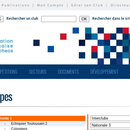
|
Publications
|
Mon Compte
|
Gérer son Club
|
Directeu
Rechercher un club
Rechercher dans le si
PÉTITIONS
SECTEURS
DOCUMENTS
DÉVELOPPEMENT
ipes
Ronde 1
-
Echiquier Toulousain 2
-
Colomiers