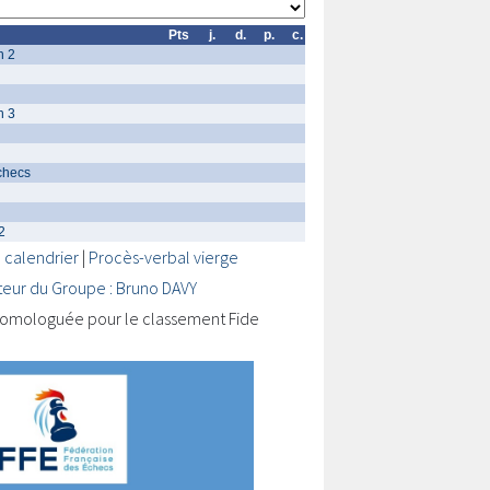
Pts
j.
d.
p.
c.
n 2
n 3
checs
2
 calendrier
|
Procès-verbal vierge
teur du Groupe : Bruno DAVY
omologuée pour le classement Fide