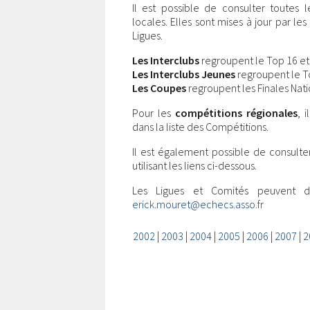
Il est possible de consulter toutes 
locales. Elles sont mises à jour par l
Ligues.
Les Interclubs
regroupent le Top 16 et l
Les Interclubs Jeunes
regroupent le Top
Les Coupes
regroupent les Finales Nati
Pour les
compétitions régionales
, 
dans la liste des Compétitions.
Il est également possible de consulte
utilisant les liens ci-dessous.
Les Ligues et Comités peuvent 
erick.mouret@echecs.asso.fr
2002
|
2003
|
2004
|
2005
|
2006
|
2007
|
2