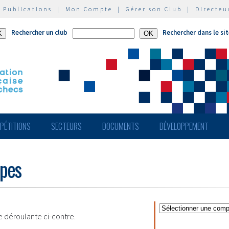
|
Publications
|
Mon Compte
|
Gérer son Club
|
Directeu
Rechercher un club
Rechercher dans le si
PÉTITIONS
SECTEURS
DOCUMENTS
DÉVELOPPEMENT
ipes
te déroulante ci-contre.