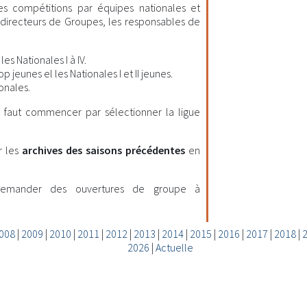
les compétitions par équipes nationales et
es directeurs de Groupes, les responsables de
es Nationales I à IV.
 jeunes el les Nationales I et II jeunes.
onales.
il faut commencer par sélectionner la ligue
r les
archives des saisons précédentes
en
demander des ouvertures de groupe à
008
|
2009
|
2010
|
2011
|
2012
|
2013
|
2014
|
2015
|
2016
|
2017
|
2018
|
2026
|
Actuelle