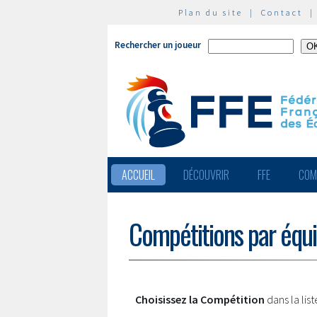
Plan du site
|
Contact
Rechercher un joueur
ACCUEIL
DÉCOUVRIR
FFE
COM
Compétitions par équ
Choisissez la Compétition
dans la lis