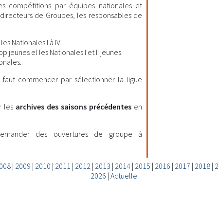
les compétitions par équipes nationales et
es directeurs de Groupes, les responsables de
es Nationales I à IV.
 jeunes el les Nationales I et II jeunes.
onales.
il faut commencer par sélectionner la ligue
r les
archives des saisons précédentes
en
demander des ouvertures de groupe à
008
|
2009
|
2010
|
2011
|
2012
|
2013
|
2014
|
2015
|
2016
|
2017
|
2018
|
2026
|
Actuelle