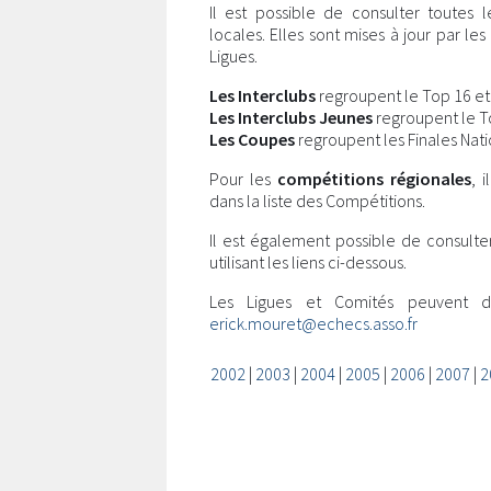
Il est possible de consulter toutes 
locales. Elles sont mises à jour par l
Ligues.
Les Interclubs
regroupent le Top 16 et l
Les Interclubs Jeunes
regroupent le Top
Les Coupes
regroupent les Finales Nati
Pour les
compétitions régionales
, 
dans la liste des Compétitions.
Il est également possible de consulte
utilisant les liens ci-dessous.
Les Ligues et Comités peuvent 
erick.mouret@echecs.asso.fr
2002
|
2003
|
2004
|
2005
|
2006
|
2007
|
2