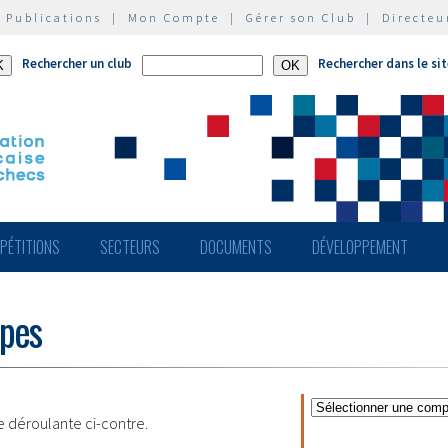
|
Publications
|
Mon Compte
|
Gérer son Club
|
Directeu
Rechercher un club
Rechercher dans le si
PÉTITIONS
SECTEURS
DOCUMENTS
DÉVELOPPEMENT
ipes
te déroulante ci-contre.