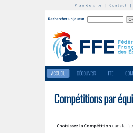
Plan du site
|
Contact
Rechercher un joueur
ACCUEIL
DÉCOUVRIR
FFE
COM
Compétitions par équ
Choisissez la Compétition
dans la lis