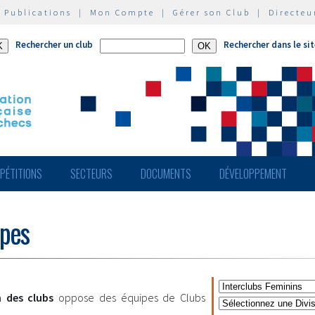
|
Publications
|
Mon Compte
|
Gérer son Club
|
Directeu
Rechercher un club
Rechercher dans le si
PÉTITIONS
SECTEURS
DOCUMENTS
DÉVELOPPEMENT
ipes
 des clubs
oppose des équipes de Clubs