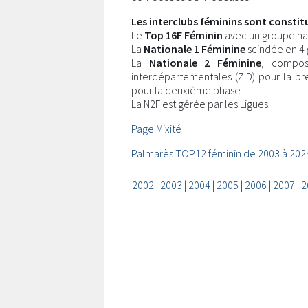
Les interclubs féminins sont constitu
Le
Top 16F Féminin
avec un groupe na
La
Nationale 1 Féminine
scindée en 4
La
Nationale 2 Féminine
, compos
interdépartementales (ZID) pour la 
pour la deuxième phase.
La N2F est gérée par les Ligues.
Page Mixité
Palmarès TOP12 féminin de 2003 à 202
2002
|
2003
|
2004
|
2005
|
2006
|
2007
|
2