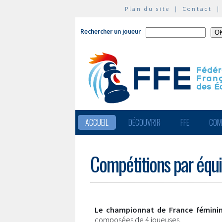
Plan du site
|
Contact
Rechercher un joueur
ACCUEIL
DÉCOUVRIR
FFE
COM
Compétitions par équ
Le championnat de France féminin
composées de 4 joueuses.