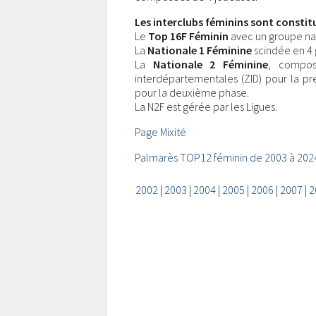
Les interclubs féminins sont constitu
Le
Top 16F Féminin
avec un groupe na
La
Nationale 1 Féminine
scindée en 4
La
Nationale 2 Féminine
, compos
interdépartementales (ZID) pour la 
pour la deuxième phase.
La N2F est gérée par les Ligues.
Page Mixité
Palmarès TOP12 féminin de 2003 à 202
2002
|
2003
|
2004
|
2005
|
2006
|
2007
|
2