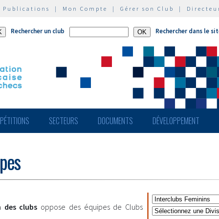
|
Publications
|
Mon Compte
|
Gérer son Club
|
Directeu
Rechercher un club
Rechercher dans le si
PÉTITIONS
SECTEURS
DOCUMENTS
DÉVELOPPEMENT
ipes
 des clubs
oppose des équipes de Clubs