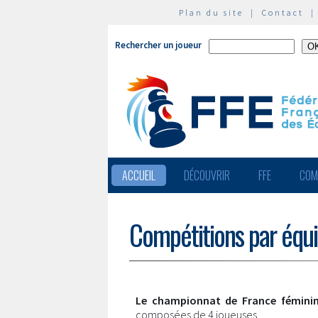
Plan du site
|
Contact
Rechercher un joueur
ACCUEIL
DÉCOUVRIR
FFE
COM
Compétitions par équ
Le championnat de France féminin
composées de 4 joueuses.