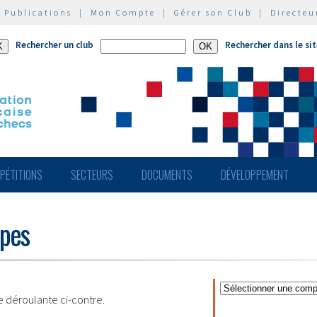
|
Publications
|
Mon Compte
|
Gérer son Club
|
Directeu
Rechercher un club
Rechercher dans le si
PÉTITIONS
SECTEURS
DOCUMENTS
DÉVELOPPEMENT
ipes
te déroulante ci-contre.