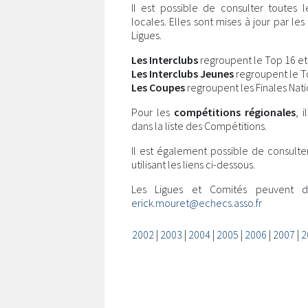
Il est possible de consulter toutes 
locales. Elles sont mises à jour par l
Ligues.
Les Interclubs
regroupent le Top 16 et l
Les Interclubs Jeunes
regroupent le Top
Les Coupes
regroupent les Finales Nati
Pour les
compétitions régionales
, 
dans la liste des Compétitions.
Il est également possible de consulte
utilisant les liens ci-dessous.
Les Ligues et Comités peuvent 
erick.mouret@echecs.asso.fr
2002
|
2003
|
2004
|
2005
|
2006
|
2007
|
2