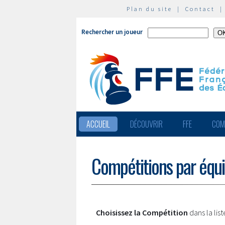
Plan du site
|
Contact
Rechercher un joueur
ACCUEIL
DÉCOUVRIR
FFE
COM
Compétitions par équ
Choisissez la Compétition
dans la lis