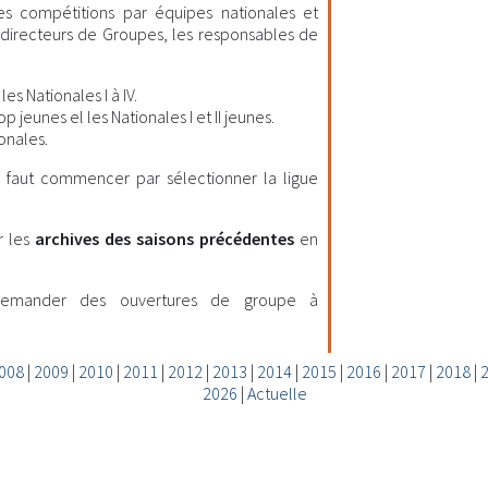
les compétitions par équipes nationales et
es directeurs de Groupes, les responsables de
es Nationales I à IV.
 jeunes el les Nationales I et II jeunes.
onales.
il faut commencer par sélectionner la ligue
r les
archives des saisons précédentes
en
demander des ouvertures de groupe à
008
|
2009
|
2010
|
2011
|
2012
|
2013
|
2014
|
2015
|
2016
|
2017
|
2018
|
2026
|
Actuelle