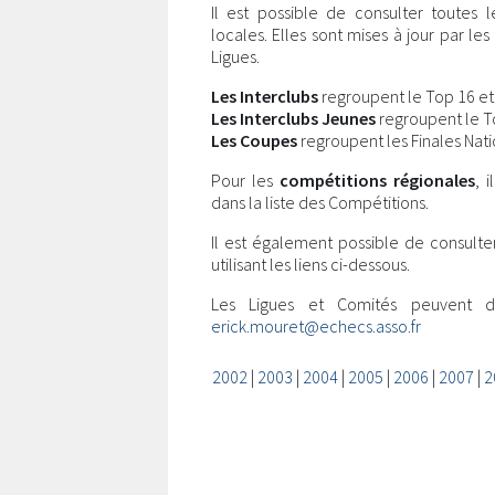
Il est possible de consulter toutes 
locales. Elles sont mises à jour par l
Ligues.
Les Interclubs
regroupent le Top 16 et l
Les Interclubs Jeunes
regroupent le Top
Les Coupes
regroupent les Finales Nati
Pour les
compétitions régionales
, 
dans la liste des Compétitions.
Il est également possible de consulte
utilisant les liens ci-dessous.
Les Ligues et Comités peuvent 
erick.mouret@echecs.asso.fr
2002
|
2003
|
2004
|
2005
|
2006
|
2007
|
2