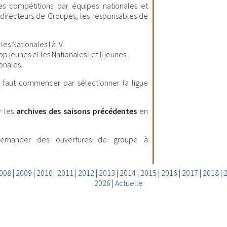
les compétitions par équipes nationales et
es directeurs de Groupes, les responsables de
es Nationales I à IV.
 jeunes el les Nationales I et II jeunes.
onales.
il faut commencer par sélectionner la ligue
r les
archives des saisons précédentes
en
demander des ouvertures de groupe à
008
|
2009
|
2010
|
2011
|
2012
|
2013
|
2014
|
2015
|
2016
|
2017
|
2018
|
2026
|
Actuelle