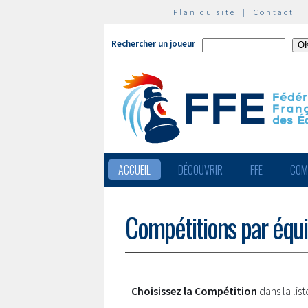
Plan du site
|
Contact
Rechercher un joueur
ACCUEIL
DÉCOUVRIR
FFE
COM
Compétitions par équ
Choisissez la Compétition
dans la lis