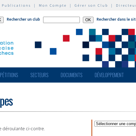
|
Publications
|
Mon Compte
|
Gérer son Club
|
Directeu
Rechercher un club
Rechercher dans le si
PÉTITIONS
SECTEURS
DOCUMENTS
DÉVELOPPEMENT
ipes
te déroulante ci-contre.