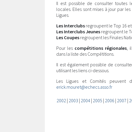
Il est possible de consulter toutes 
locales. Elles sont mises à jour par l
Ligues.
Les Interclubs
regroupent le Top 16 et l
Les Interclubs Jeunes
regroupent le Top
Les Coupes
regroupent les Finales Nati
Pour les
compétitions régionales
, 
dans la liste des Compétitions.
Il est également possible de consulte
utilisant les liens ci-dessous.
Les Ligues et Comités peuvent 
erick.mouret@echecs.asso.fr
2002
|
2003
|
2004
|
2005
|
2006
|
2007
|
2