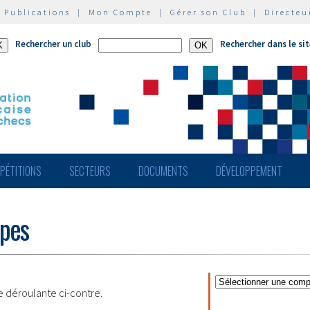
|
Publications
|
Mon Compte
|
Gérer son Club
|
Directeu
Rechercher un club
Rechercher dans le si
PÉTITIONS
SECTEURS
DOCUMENTS
DÉVELOPPEMENT
ipes
te déroulante ci-contre.