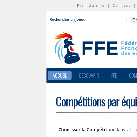
Plan du site
|
Contact
Rechercher un joueur
ACCUEIL
DÉCOUVRIR
FFE
COM
Compétitions par équ
Choisissez la Compétition
dans la lis