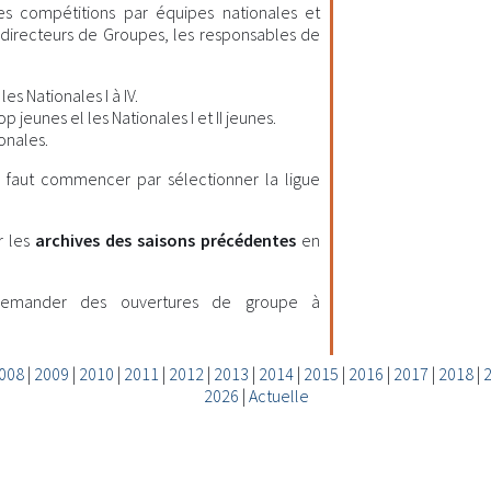
les compétitions par équipes nationales et
es directeurs de Groupes, les responsables de
es Nationales I à IV.
 jeunes el les Nationales I et II jeunes.
onales.
il faut commencer par sélectionner la ligue
r les
archives des saisons précédentes
en
demander des ouvertures de groupe à
008
|
2009
|
2010
|
2011
|
2012
|
2013
|
2014
|
2015
|
2016
|
2017
|
2018
|
2026
|
Actuelle