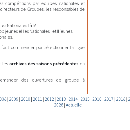
les compétitions par équipes nationales et
es directeurs de Groupes, les responsables de
es Nationales I à IV.
 jeunes el les Nationales I et II jeunes.
onales.
il faut commencer par sélectionner la ligue
r les
archives des saisons précédentes
en
demander des ouvertures de groupe à
008
|
2009
|
2010
|
2011
|
2012
|
2013
|
2014
|
2015
|
2016
|
2017
|
2018
|
2026
|
Actuelle