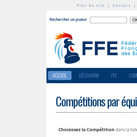
Plan du site
|
Contact
Rechercher un joueur
ACCUEIL
DÉCOUVRIR
FFE
COM
Compétitions par équ
Choisissez la Compétition
dans la lis