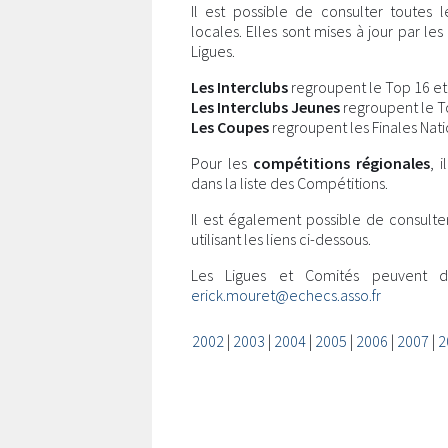
Il est possible de consulter toutes 
locales. Elles sont mises à jour par l
Ligues.
Les Interclubs
regroupent le Top 16 et l
Les Interclubs Jeunes
regroupent le Top
Les Coupes
regroupent les Finales Nati
Pour les
compétitions régionales
, 
dans la liste des Compétitions.
Il est également possible de consulte
utilisant les liens ci-dessous.
Les Ligues et Comités peuvent 
erick.mouret@echecs.asso.fr
2002
|
2003
|
2004
|
2005
|
2006
|
2007
|
2