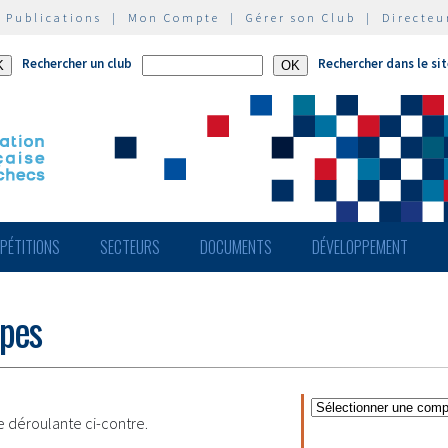
|
Publications
|
Mon Compte
|
Gérer son Club
|
Directeu
Rechercher un club
Rechercher dans le si
PÉTITIONS
SECTEURS
DOCUMENTS
DÉVELOPPEMENT
ipes
te déroulante ci-contre.