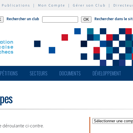
|
Publications
|
Mon Compte
|
Gérer son Club
|
Directeu
Rechercher un club
Rechercher dans le si
PÉTITIONS
SECTEURS
DOCUMENTS
DÉVELOPPEMENT
ipes
te déroulante ci-contre.