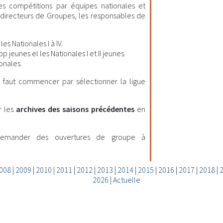
les compétitions par équipes nationales et
es directeurs de Groupes, les responsables de
es Nationales I à IV.
 jeunes el les Nationales I et II jeunes.
onales.
il faut commencer par sélectionner la ligue
r les
archives des saisons précédentes
en
demander des ouvertures de groupe à
008
|
2009
|
2010
|
2011
|
2012
|
2013
|
2014
|
2015
|
2016
|
2017
|
2018
|
2026
|
Actuelle