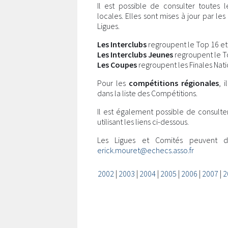
Il est possible de consulter toutes 
locales. Elles sont mises à jour par l
Ligues.
Les Interclubs
regroupent le Top 16 et l
Les Interclubs Jeunes
regroupent le Top
Les Coupes
regroupent les Finales Nati
Pour les
compétitions régionales
, 
dans la liste des Compétitions.
Il est également possible de consulte
utilisant les liens ci-dessous.
Les Ligues et Comités peuvent 
erick.mouret@echecs.asso.fr
2002
|
2003
|
2004
|
2005
|
2006
|
2007
|
2