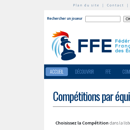
Plan du site
|
Contact
Rechercher un joueur
ACCUEIL
DÉCOUVRIR
FFE
COM
Compétitions par équ
Choisissez la Compétition
dans la lis