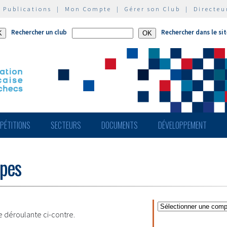
|
Publications
|
Mon Compte
|
Gérer son Club
|
Directeu
Rechercher un club
Rechercher dans le si
PÉTITIONS
SECTEURS
DOCUMENTS
DÉVELOPPEMENT
ipes
te déroulante ci-contre.