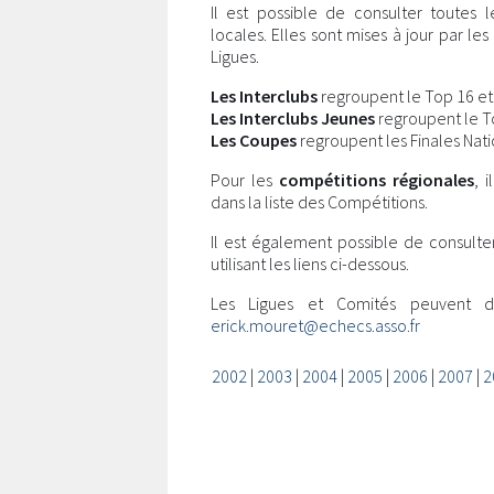
Il est possible de consulter toutes 
locales. Elles sont mises à jour par l
Ligues.
Les Interclubs
regroupent le Top 16 et l
Les Interclubs Jeunes
regroupent le Top
Les Coupes
regroupent les Finales Nati
Pour les
compétitions régionales
, 
dans la liste des Compétitions.
Il est également possible de consulte
utilisant les liens ci-dessous.
Les Ligues et Comités peuvent 
erick.mouret@echecs.asso.fr
2002
|
2003
|
2004
|
2005
|
2006
|
2007
|
2