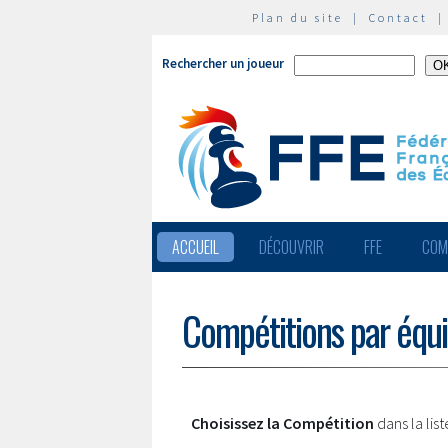
Plan du site
|
Contact
Rechercher un joueur
ACCUEIL
DÉCOUVRIR
FFE
COM
Compétitions par équ
Choisissez la Compétition
dans la lis