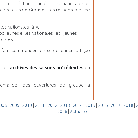
les compétitions par équipes nationales et
es directeurs de Groupes, les responsables de
es Nationales I à IV.
 jeunes el les Nationales I et II jeunes.
onales.
il faut commencer par sélectionner la ligue
r les
archives des saisons précédentes
en
demander des ouvertures de groupe à
008
|
2009
|
2010
|
2011
|
2012
|
2013
|
2014
|
2015
|
2016
|
2017
|
2018
|
2026
|
Actuelle