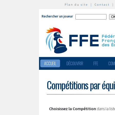
Plan du site
|
Contact
Rechercher un joueur
ACCUEIL
DÉCOUVRIR
FFE
COM
Compétitions par équ
Choisissez la Compétition
dans la lis