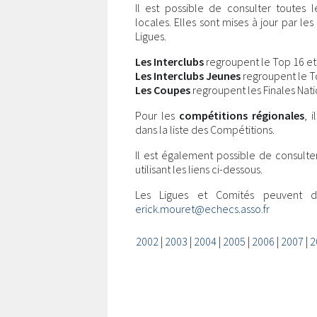
Il est possible de consulter toutes 
locales. Elles sont mises à jour par l
Ligues.
Les Interclubs
regroupent le Top 16 et l
Les Interclubs Jeunes
regroupent le Top
Les Coupes
regroupent les Finales Nati
Pour les
compétitions régionales
, 
dans la liste des Compétitions.
Il est également possible de consulte
utilisant les liens ci-dessous.
Les Ligues et Comités peuvent 
erick.mouret@echecs.asso.fr
2002
|
2003
|
2004
|
2005
|
2006
|
2007
|
2