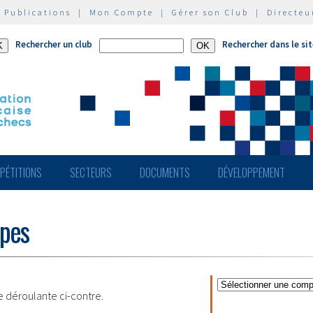
|
Publications
|
Mon Compte
|
Gérer son Club
|
Directeu
Rechercher un club
Rechercher dans le si
PÉTITIONS
SECTEURS
DOCUMENTS
DÉVELOPPEMENT
ipes
te déroulante ci-contre.