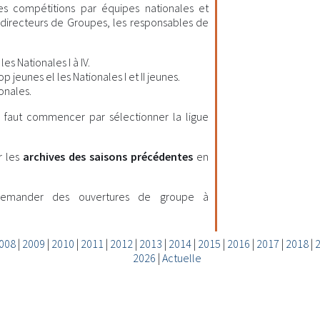
les compétitions par équipes nationales et
es directeurs de Groupes, les responsables de
es Nationales I à IV.
 jeunes el les Nationales I et II jeunes.
onales.
il faut commencer par sélectionner la ligue
r les
archives des saisons précédentes
en
demander des ouvertures de groupe à
008
|
2009
|
2010
|
2011
|
2012
|
2013
|
2014
|
2015
|
2016
|
2017
|
2018
|
2026
|
Actuelle