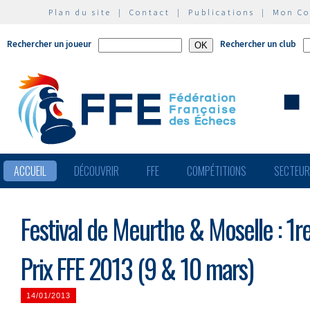
Plan du site
|
Contact
|
Publications
|
Mon C
Rechercher un joueur
Rechercher un club
ACCUEIL
DÉCOUVRIR
FFE
COMPÉTITIONS
SECTEU
Festival de Meurthe & Moselle : 1r
Prix FFE 2013 (9 & 10 mars)
14/01/2013