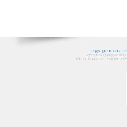
Copyright © 2015 FFE
Fédération Française des 
tél :
01 39 44 65 80
| contact :
con