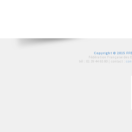
Copyright © 2015 FFE
Fédération Française des 
tél :
01 39 44 65 80
| contact :
con