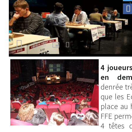
4 joueur
en demi
denrée trè
que les E
place au 
FFE perme
4 têtes 