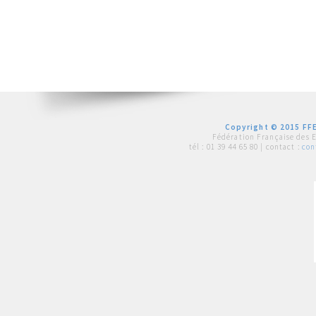
Copyright © 2015 FFE
Fédération Française des 
tél :
01 39 44 65 80
| contact :
con