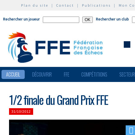
Plan du site
|
Contact
|
Publications
|
Mon C
Rechercher un joueur
Rechercher un club
ACCUEIL
DÉCOUVRIR
FFE
COMPÉTITIONS
SECTEU
1/2 finale du Grand Prix FFE
31/10/2012