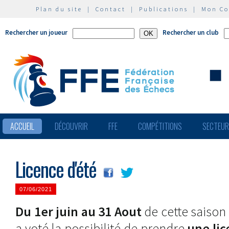
Plan du site
|
Contact
|
Publications
|
Mon C
Rechercher un joueur
Rechercher un club
ACCUEIL
DÉCOUVRIR
FFE
COMPÉTITIONS
SECTEU
Licence d'été
07/06/2021
Du 1er juin au 31 Aout
de cette saison
a voté la possibilité de prendre
une lic