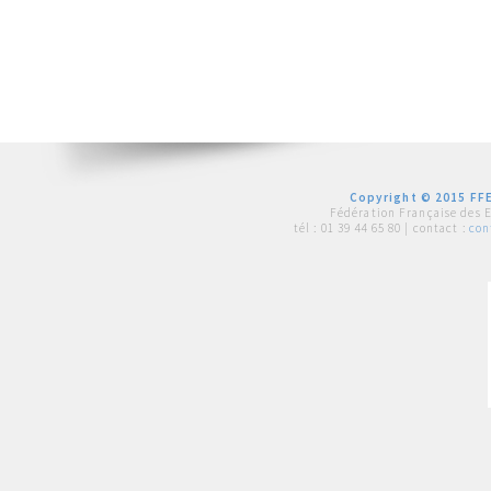
Copyright © 2015 FFE
Fédération Française des 
tél :
01 39 44 65 80
| contact :
con