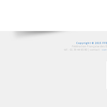
Copyright © 2015 FFE
Fédération Française des 
tél :
01 39 44 65 80
| contact :
con