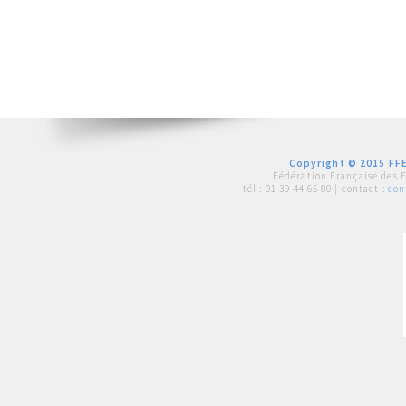
Copyright © 2015 FFE
Fédération Française des 
tél :
01 39 44 65 80
| contact :
con