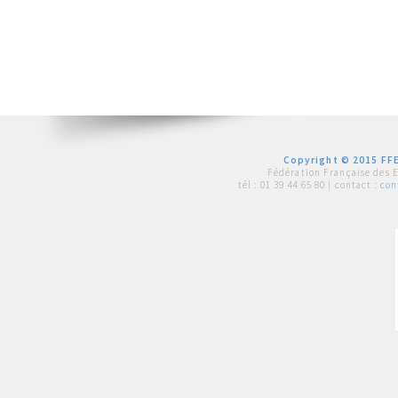
Copyright © 2015 FFE
Fédération Française des 
tél :
01 39 44 65 80
| contact :
con