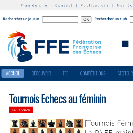
Plan du site
|
Contact
|
Publications
|
Mon C
Rechercher un joueur
Rechercher un club
ACCUEIL
DÉCOUVRIR
FFE
COMPÉTITIONS
SECTEU
Tournois Echecs au féminin
14/04/2020
[Tournois Fémi
La DNEF maint