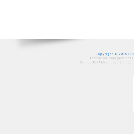
Copyright © 2015 FFE
Fédération Française des 
tél :
01 39 44 65 80
| contact :
con