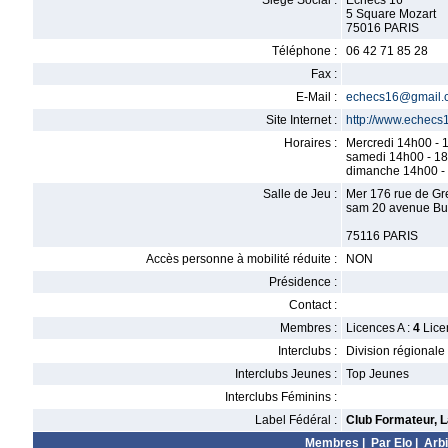
Siège Social :
Echecs 16
5 Square Mozart
75016 PARIS
Téléphone :
06 42 71 85 28
Fax :
E-Mail :
echecs16@gmail.
Site Internet :
http://www.echecs1
Horaires :
Mercredi 14h00 - 
samedi 14h00 - 1
dimanche 14h00 -
Salle de Jeu :
Mer 176 rue de Gr
sam 20 avenue B
75116 PARIS
Accès personne à mobilité réduite :
NON
Présidence :
Contact :
Membres :
Licences A :
4
Lice
Interclubs :
Division régionale
Interclubs Jeunes :
Top Jeunes
Interclubs Féminins :
Label Fédéral :
Club Formateur, L
Membres
|
Par Elo
|
Arbi