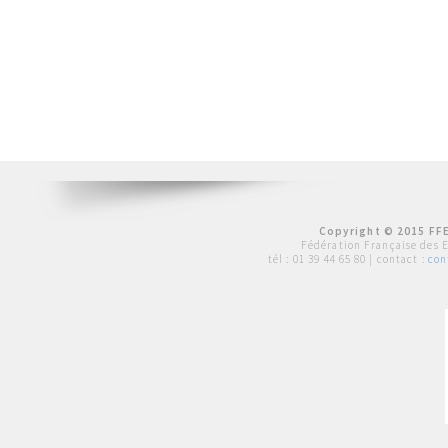
Copyright © 2015 FFE
Fédération Française des 
tél :
01 39 44 65 80
| contact :
con