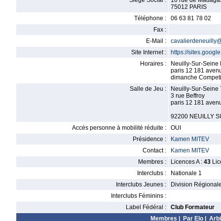
Siège Social :
10 rue de Madagasc
75012 PARIS
Téléphone :
06 63 81 78 02
Fax :
E-Mail :
cavalierdeneuilly
Site Internet :
https://sites.googl
Horaires :
Neuilly-Sur-Sein
paris 12 181 ave
dimanche Competi
Salle de Jeu :
Neuilly-Sur-Seine 
3 rue Beffroy
paris 12 181 aven
92200 NEUILLY S
Accès personne à mobilité réduite :
OUI
Présidence :
Kamen MITEV
Contact :
Kamen MITEV
Membres :
Licences A :
43
Lic
Interclubs :
Nationale 1
Interclubs Jeunes :
Division Régional
Interclubs Féminins :
Label Fédéral :
Club Formateur
Membres
|
Par Elo
|
Arbi