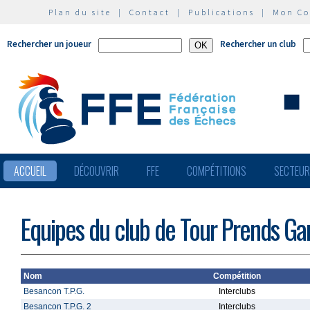
Plan du site
|
Contact
|
Publications
|
Mon C
Rechercher un joueur
Rechercher un club
ACCUEIL
DÉCOUVRIR
FFE
COMPÉTITIONS
SECTEU
Equipes du club de Tour Prends G
Nom
Compétition
Besancon T.P.G.
Interclubs
Besancon T.P.G. 2
Interclubs