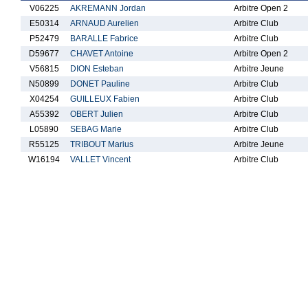
V06225
AKREMANN Jordan
Arbitre Open 2
E50314
ARNAUD Aurelien
Arbitre Club
P52479
BARALLE Fabrice
Arbitre Club
D59677
CHAVET Antoine
Arbitre Open 2
V56815
DION Esteban
Arbitre Jeune
N50899
DONET Pauline
Arbitre Club
X04254
GUILLEUX Fabien
Arbitre Club
A55392
OBERT Julien
Arbitre Club
L05890
SEBAG Marie
Arbitre Club
R55125
TRIBOUT Marius
Arbitre Jeune
W16194
VALLET Vincent
Arbitre Club