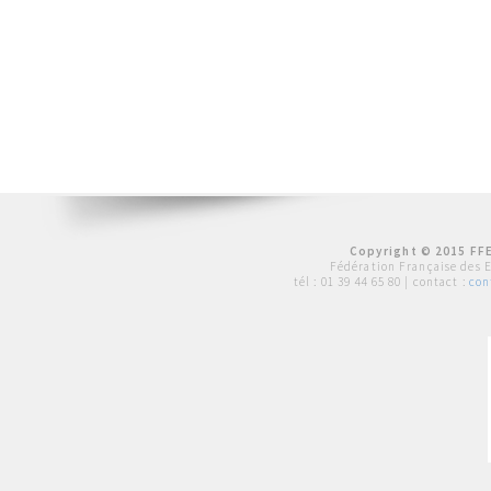
Copyright © 2015 FFE
Fédération Française des 
tél :
01 39 44 65 80
| contact :
con